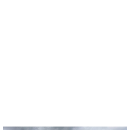
Välkommen till Högsby Grus & Betong AB, ett
företag som ger dig snabb, trygg och säker
service inom betong i Högsby med omnejd.
GARANTIER
Vi garanterar högkvalitativ betong i Högsby
med omnejd. För oss står alltid kunden i
centrum. Hög serviceanda, en benhård
arbetsmoral och material av högsta kvalitet