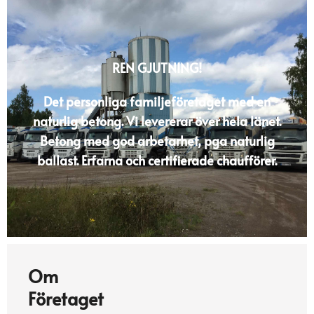
REN GJUTNING!
Det personliga familjeföretaget med en
naturlig betong. Vi levererar över hela länet.
Betong med god arbetarhet, pga naturlig
ballast. Erfarna och certifierade chaufförer.
Om
Företaget