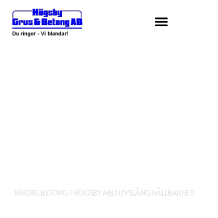
HÖGSBY GRUS & BETONG
AB
FÄRDIG BETONG I HÖGSBY MED LIVSLÅNG HÅLLBARHET!