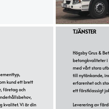
TJÄNSTER
Högsby Grus & Be
betongkvaliteter i 
med vårt stora ut
elementtyp,
till nytänkande, i
om kund ett brett
erfarenhet och st
, företag och
ett förstklassigt j
 underhållsbehov,
kvalitet. Vi är din
Leverering av fär