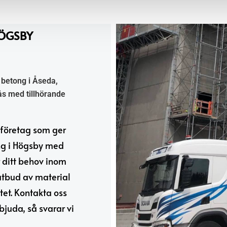
HÖGSBY
 betong i Åseda,
s med tillhörande
 företag som ger
ong i Högsby med
 ditt behov inom
utbud av material
tet. Kontakta oss
bjuda, så svarar vi