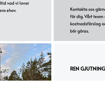
ltid vad vi lovar
Kontakta oss gärna
 era ehov.
för dig. Vårt team
kostnadsförslag 
bör göras.
REN GJUTNING
Det personliga fa